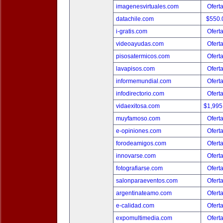
imagenesvirtuales.com
Ofert
datachile.com
$550.
i-gratis.com
Ofert
videoayudas.com
Ofert
pisosatermicos.com
Ofert
lavapisos.com
Ofert
informemundial.com
Ofert
infodirectorio.com
Ofert
vidaexitosa.com
$1,995
muyfamoso.com
Ofert
e-opiniones.com
Ofert
forodeamigos.com
Ofert
innovarse.com
Ofert
fotografiarse.com
Ofert
salonparaeventos.com
Ofert
argentinateamo.com
Ofert
e-calidad.com
Ofert
expomultimedia.com
Ofert