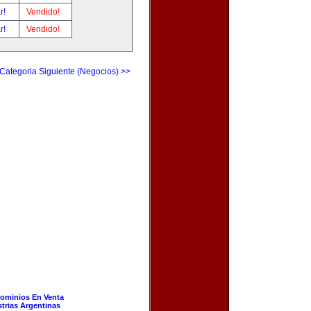
ar!
Vendido!
ar!
Vendido!
Categoria Siguiente (Negocios) >>
ominios En Venta
strias Argentinas