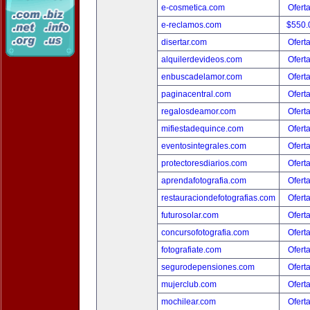
e-cosmetica.com
Ofert
e-reclamos.com
$550.
disertar.com
Ofert
alquilerdevideos.com
Ofert
enbuscadelamor.com
Ofert
paginacentral.com
Ofert
regalosdeamor.com
Ofert
mifiestadequince.com
Ofert
eventosintegrales.com
Ofert
protectoresdiarios.com
Ofert
aprendafotografia.com
Ofert
restauraciondefotografias.com
Ofert
futurosolar.com
Ofert
concursofotografia.com
Ofert
fotografiate.com
Ofert
segurodepensiones.com
Ofert
mujerclub.com
Ofert
mochilear.com
Ofert