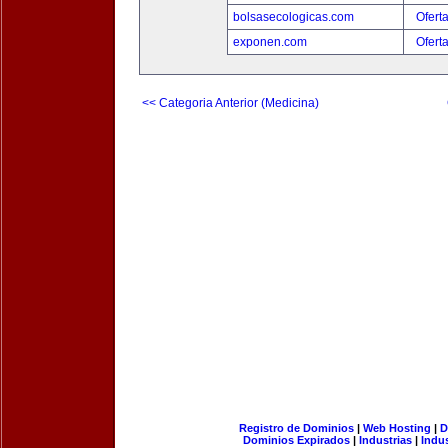
bolsasecologicas.com
Ofert
exponen.com
Ofert
<< Categoria Anterior (Medicina)
Registro de Dominios
|
Web Hosting
|
D
Dominios Expirados
|
Industrias
|
Indu