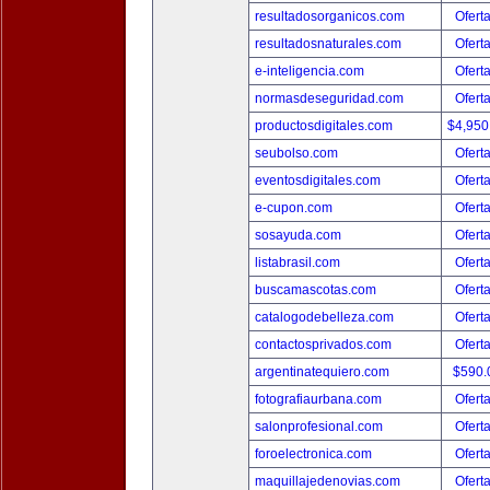
resultadosorganicos.com
Ofert
resultadosnaturales.com
Ofert
e-inteligencia.com
Ofert
normasdeseguridad.com
Ofert
productosdigitales.com
$4,950
seubolso.com
Ofert
eventosdigitales.com
Ofert
e-cupon.com
Ofert
sosayuda.com
Ofert
listabrasil.com
Ofert
buscamascotas.com
Ofert
catalogodebelleza.com
Ofert
contactosprivados.com
Ofert
argentinatequiero.com
$590.
fotografiaurbana.com
Ofert
salonprofesional.com
Ofert
foroelectronica.com
Ofert
maquillajedenovias.com
Ofert