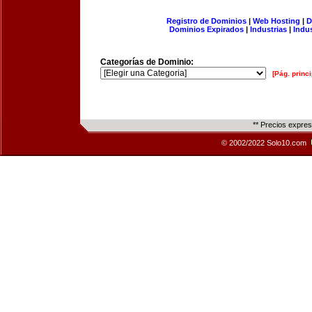
Registro de Dominios
|
Web Hosting
|
D
Dominios Expirados
|
Industrias
|
Indu
Categorías de Dominio:
[Pág. princi
** Precios expre
© 2002/2022 Solo10.com