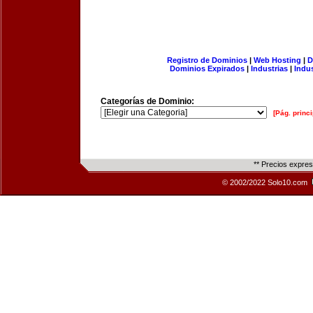
Registro de Dominios
|
Web Hosting
|
D
Dominios Expirados
|
Industrias
|
Indu
Categorías de Dominio:
[Pág. princi
** Precios expre
© 2002/2022 Solo10.com