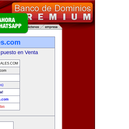
es.com
 puesto en Venta
RALES.COM
.com
os)
a!
s.com
tas