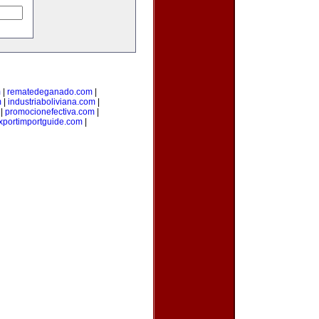
m
|
rematedeganado.com
|
m
|
industriaboliviana.com
|
|
promocionefectiva.com
|
xportimportguide.com
|