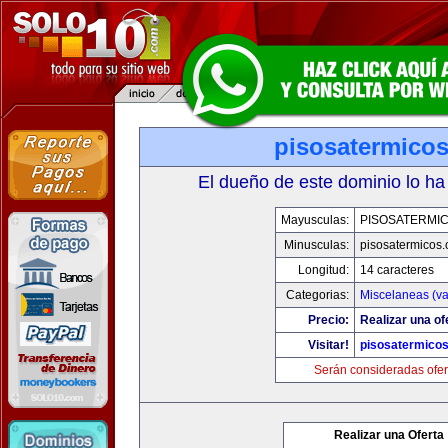
pisosatermico
El dueño de este dominio lo ha
Mayusculas:
PISOSATERMI
Minusculas:
pisosatermicos
Longitud:
14 caracteres
Categorias:
Miscelaneas (va
Precio:
Realizar una of
Visitar!
pisosatermico
Serán consideradas ofer
Realizar una Oferta