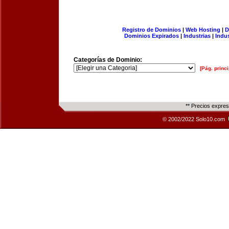
Registro de Dominios
|
Web Hosting
|
D
Dominios Expirados
|
Industrias
|
Indu
Categorías de Dominio:
[Pág. princi
** Precios expre
© 2002/2022 Solo10.com