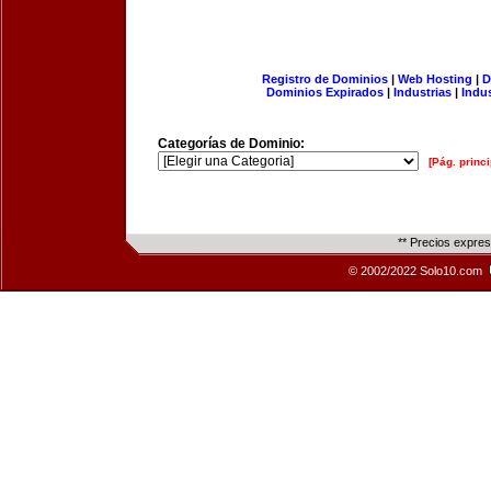
Registro de Dominios
|
Web Hosting
|
D
Dominios Expirados
|
Industrias
|
Indu
Categorías de Dominio:
[Pág. princi
** Precios expre
© 2002/2022 Solo10.com