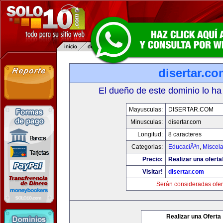
disertar.c
El dueño de este dominio lo ha
Mayusculas:
DISERTAR.COM
Minusculas:
disertar.com
Longitud:
8 caracteres
Categorias:
EducaciÃ³n
,
Miscela
Precio:
Realizar una oferta
Visitar!
disertar.com
Serán consideradas ofer
Realizar una Oferta