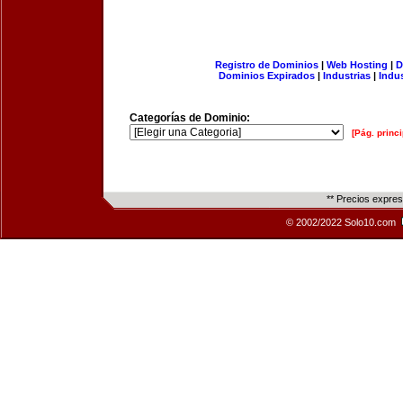
Registro de Dominios
|
Web Hosting
|
D
Dominios Expirados
|
Industrias
|
Indu
Categorías de Dominio:
[Pág. princi
** Precios expre
© 2002/2022 Solo10.com