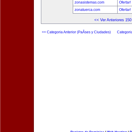
zonasistemas.com
Ofertar!
zonatuerca.com
Ofertar!
<< Ver Anteriores 150
<< Categoria Anterior (PaÃ­ses y Ciudades)
Categori