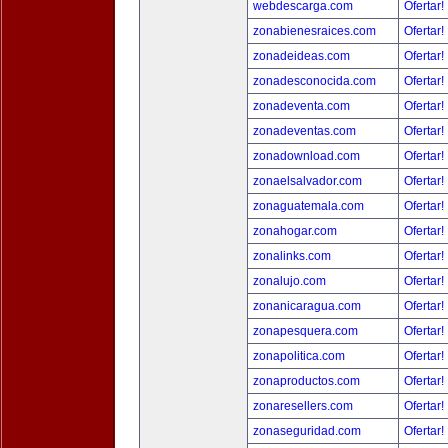
webdescarga.com
Ofertar!
zonabienesraices.com
Ofertar!
zonadeideas.com
Ofertar!
zonadesconocida.com
Ofertar!
zonadeventa.com
Ofertar!
zonadeventas.com
Ofertar!
zonadownload.com
Ofertar!
zonaelsalvador.com
Ofertar!
zonaguatemala.com
Ofertar!
zonahogar.com
Ofertar!
zonalinks.com
Ofertar!
zonalujo.com
Ofertar!
zonanicaragua.com
Ofertar!
zonapesquera.com
Ofertar!
zonapolitica.com
Ofertar!
zonaproductos.com
Ofertar!
zonaresellers.com
Ofertar!
zonaseguridad.com
Ofertar!