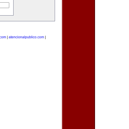
.com
|
atencionalpublico.com
|