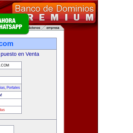
.com
 puesto en Venta
.COM
ias
,
Portales
a!
m
tas