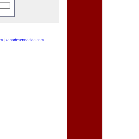
om
|
zonadesconocida.com
|