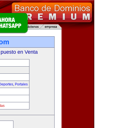
com
 puesto en Venta
Deportes
,
Portales
tas