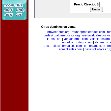
Precio Ofrecido $
Otros dominios en venta:
proveedores.org
|
mundopropiedades.com
|
ru
ruedavirtualdenegocios.org
|
ruedavirtualnegocios
termas.org
|
ventainternet.com
|
votaciones.org
mercadoexportador.com
|
alimentosb
desarrollosinformaticos.com
|
e-mercado.com
|
pr
zonaclientes.com
|
desarrolladores.or