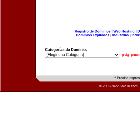
Registro de Dominios
|
Web Hosting
|
D
Dominios Expirados
|
Industrias
|
Indu
Categorías de Dominio:
[Pág. princi
** Precios expre
© 2002/2022 Solo10.com