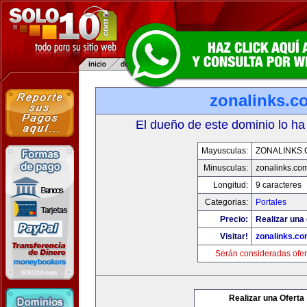
zonalinks.c
El dueño de este dominio lo ha
Mayusculas:
ZONALINKS
Minusculas:
zonalinks.co
Longitud:
9 caracteres
Categorias:
Portales
Precio:
Realizar una 
Visitar!
zonalinks.c
Serán consideradas ofer
Realizar una Oferta