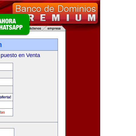
m
 puesto en Venta
oferta!
tas