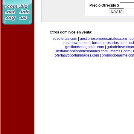
Precio Ofrecido $
Otros dominios en venta:
susofertas.com
|
gestionesempresariales.com
|
op
rosarioweb.com
|
foroempresarios.com
|
es
gestiondenegocios.com
|
guiadelascompr
instalacionesprofesionales.com
|
marca1.com
|
ofertasyoportunidades.com
|
promocionarme.co