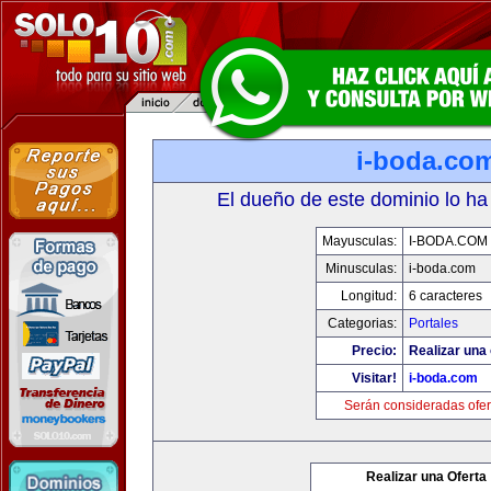
i-boda.co
El dueño de este dominio lo ha
Mayusculas:
I-BODA.COM
Minusculas:
i-boda.com
Longitud:
6 caracteres
Categorias:
Portales
Precio:
Realizar una 
Visitar!
i-boda.com
Serán consideradas ofer
Realizar una Oferta