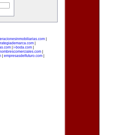
eracionesinmobiliarias.com
|
trategiademarca.com
|
as.com
|
i-boda.com
|
nombrescomerciales.com
|
m
|
empresasdelfuturo.com
|