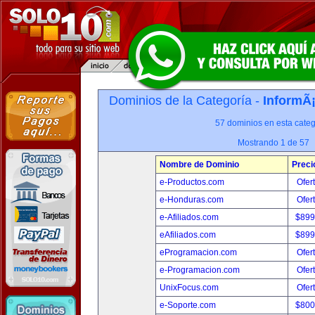
Dominios de la Categoría -
InformÃ¡
57 dominios en esta categ
Mostrando 1 de 57
Nombre de Dominio
Preci
e-Productos.com
Ofer
e-Honduras.com
Ofer
e-Afiliados.com
$899
eAfiliados.com
$899
eProgramacion.com
Ofer
e-Programacion.com
Ofer
UnixFocus.com
Ofer
e-Soporte.com
$800