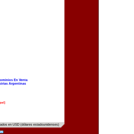
ominios En Venta
strias Argentinas
pal]
sados en USD (dólares estadounidenses)