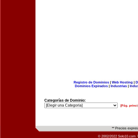
Registro de Dominios
|
Web Hosting
|
D
Dominios Expirados
|
Industrias
|
Indu
Categorías de Dominio:
[Pág. princi
** Precios expre
© 2002/2022 Solo10.com