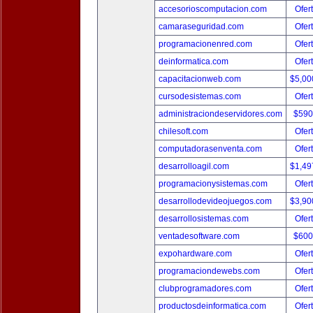
accesorioscomputacion.com
Ofer
camaraseguridad.com
Ofer
programacionenred.com
Ofer
deinformatica.com
Ofer
capacitacionweb.com
$5,00
cursodesistemas.com
Ofer
administraciondeservidores.com
$590
chilesoft.com
Ofer
computadorasenventa.com
Ofer
desarrolloagil.com
$1,49
programacionysistemas.com
Ofer
desarrollodevideojuegos.com
$3,90
desarrollosistemas.com
Ofer
ventadesoftware.com
$600
expohardware.com
Ofer
programaciondewebs.com
Ofer
clubprogramadores.com
Ofer
productosdeinformatica.com
Ofer