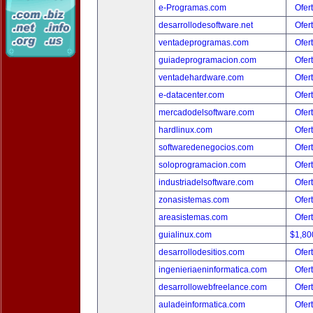
e-Programas.com
Ofer
desarrollodesoftware.net
Ofer
ventadeprogramas.com
Ofer
guiadeprogramacion.com
Ofer
ventadehardware.com
Ofer
e-datacenter.com
Ofer
mercadodelsoftware.com
Ofer
hardlinux.com
Ofer
softwaredenegocios.com
Ofer
soloprogramacion.com
Ofer
industriadelsoftware.com
Ofer
zonasistemas.com
Ofer
areasistemas.com
Ofer
guialinux.com
$1,80
desarrollodesitios.com
Ofer
ingenieriaeninformatica.com
Ofer
desarrollowebfreelance.com
Ofer
auladeinformatica.com
Ofer