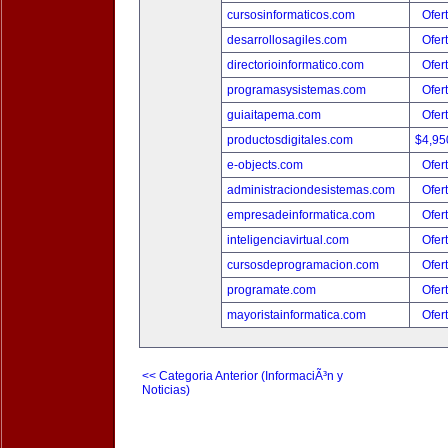
cursosinformaticos.com
Ofer
desarrollosagiles.com
Ofer
directorioinformatico.com
Ofer
programasysistemas.com
Ofer
guiaitapema.com
Ofer
productosdigitales.com
$4,95
e-objects.com
Ofer
administraciondesistemas.com
Ofer
empresadeinformatica.com
Ofer
inteligenciavirtual.com
Ofer
cursosdeprogramacion.com
Ofer
programate.com
Ofer
mayoristainformatica.com
Ofer
<< Categoria Anterior (InformaciÃ³n y
Noticias)