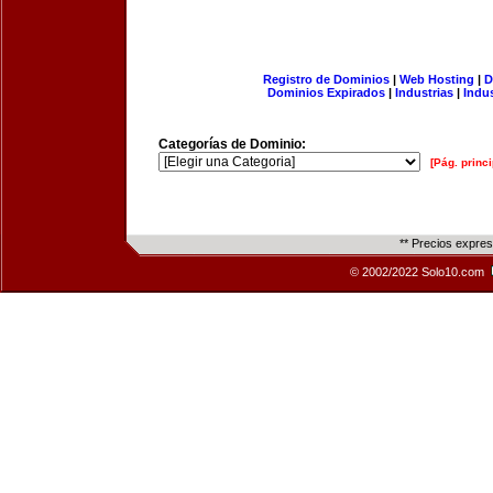
Registro de Dominios
|
Web Hosting
|
D
Dominios Expirados
|
Industrias
|
Indu
Categorías de Dominio:
[Pág. princi
** Precios expre
© 2002/2022 Solo10.com