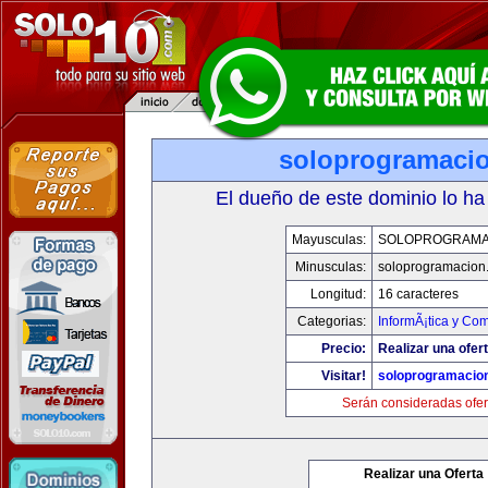
soloprogramaci
El dueño de este dominio lo ha
Mayusculas:
SOLOPROGRAMA
Minusculas:
soloprogramacion
Longitud:
16 caracteres
Categorias:
InformÃ¡tica y Co
Precio:
Realizar una ofert
Visitar!
soloprogramacio
Serán consideradas ofer
Realizar una Oferta