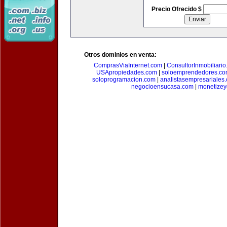
Precio Ofrecido $
Otros dominios en venta:
ComprasViaInternet.com
|
ConsultorInmobiliari
USApropiedades.com
|
soloemprendedores.c
soloprogramacion.com
|
analistasempresariales
negocioensucasa.com
|
monetize