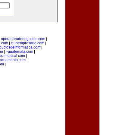
|
operadoradenegocios.com
|
g.com
|
clubempresario.com
|
ductosdeinformatica.com
|
om
|
i-guatemala.com
|
oramusical.com
|
partamento.com
|
com
|