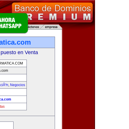
atica.com
 puesto en Venta
RMATICA.COM
a.com
aciÃ³n
,
Negocios
ica.com
tas