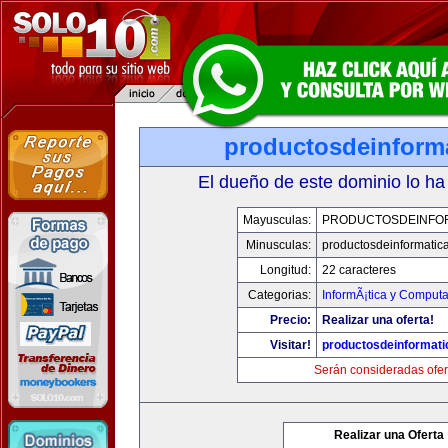
productosdeinform
El dueño de este dominio lo ha
Mayusculas:
PRODUCTOSDEINFO
Minusculas:
productosdeinformatic
Longitud:
22 caracteres
Categorias:
InformÃ¡tica y Comput
Precio:
Realizar una oferta!
Visitar!
productosdeinformat
Serán consideradas ofer
Realizar una Oferta