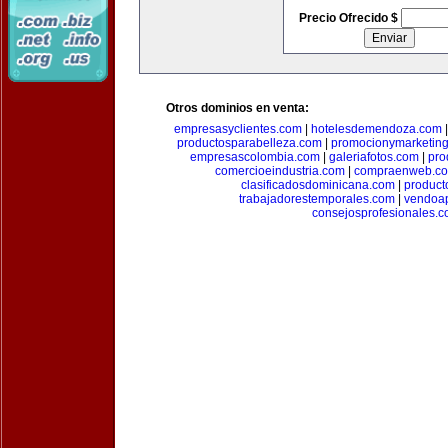
Precio Ofrecido $
Otros dominios en venta:
empresasyclientes.com
|
hotelesdemendoza.com
productosparabelleza.com
|
promocionymarketin
empresascolombia.com
|
galeriafotos.com
|
pro
comercioeindustria.com
|
compraenweb.c
clasificadosdominicana.com
|
product
trabajadorestemporales.com
|
vendoa
consejosprofesionales.