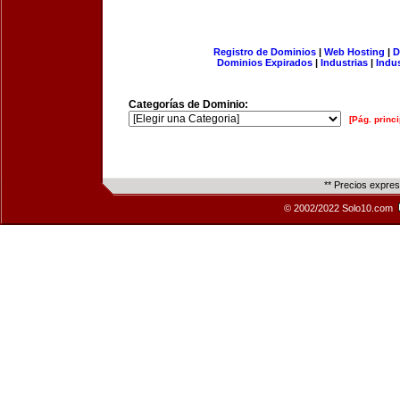
Registro de Dominios
|
Web Hosting
|
D
Dominios Expirados
|
Industrias
|
Indu
Categorías de Dominio:
[Pág. princi
** Precios expre
© 2002/2022 Solo10.com