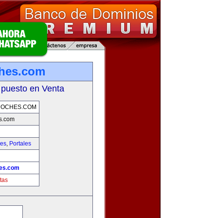
ches.com
 puesto en Venta
COCHES.COM
s.com
hes
,
Portales
hes.com
tas