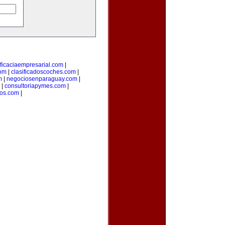
ficaciaempresarial.com
|
com
|
clasificadoscoches.com
|
m
|
negociosenparaguay.com
|
|
consultoriapymes.com
|
os.com
|