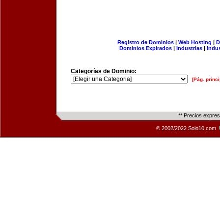
Registro de Dominios
|
Web Hosting
|
D
Dominios Expirados
|
Industrias
|
Indu
Categorías de Dominio:
[Pág. princi
** Precios expre
© 2002/2022 Solo10.com