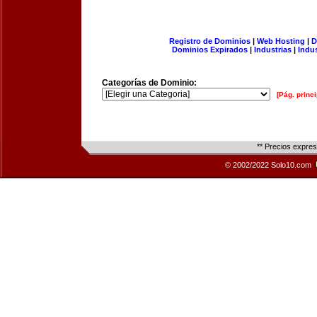
Registro de Dominios
|
Web Hosting
|
D
Dominios Expirados
|
Industrias
|
Indu
Categorías de Dominio:
[Pág. princi
** Precios expre
© 2002/2022 Solo10.com