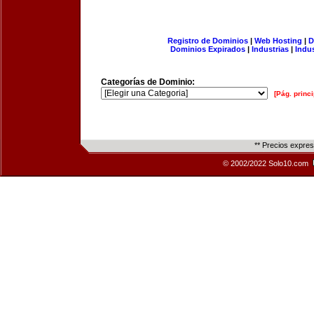
Registro de Dominios
|
Web Hosting
|
D
Dominios Expirados
|
Industrias
|
Indu
Categorías de Dominio:
[Pág. princi
** Precios expre
© 2002/2022 Solo10.com