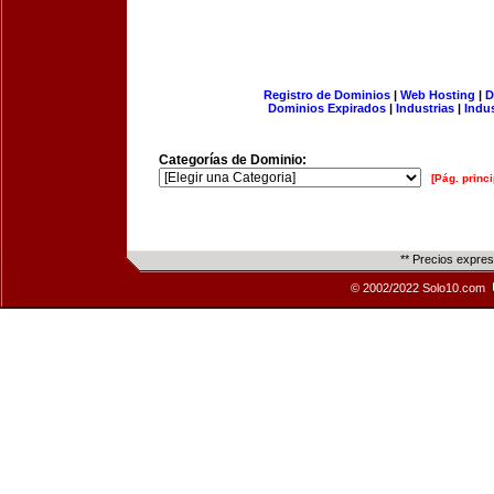
Registro de Dominios
|
Web Hosting
|
D
Dominios Expirados
|
Industrias
|
Indu
Categorías de Dominio:
[Pág. princi
** Precios expre
© 2002/2022 Solo10.com