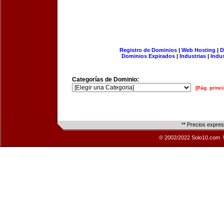
Registro de Dominios
|
Web Hosting
|
D
Dominios Expirados
|
Industrias
|
Indu
Categorías de Dominio:
[Pág. princi
** Precios expre
© 2002/2022 Solo10.com