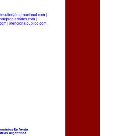
onsultoriainternacional.com
|
bdepropiedades.com
|
.com
|
atencionalpublico.com
|
ominios En Venta
strias Argentinas