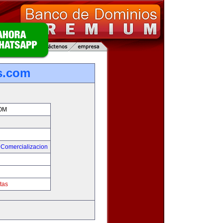
s.com
OM
 Comercializacion
tas