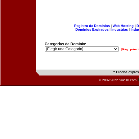
Registro de Dominios
|
Web Hosting
|
D
Dominios Expirados
|
Industrias
|
Indu
Categorías de Dominio:
[Pág. princi
** Precios expre
© 2002/2022 Solo10.com