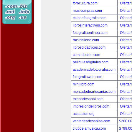
forocultura.com
Ofertar
musicompras.com
Ofertar
clubdefotografia.com
Ofertar
librosinteractivos.com
Ofertar
fotografiaenlinea.com
Ofertar
rockchileno.com
Ofertar
librosdidacticos.com
Ofertar
cursodecine.com
Ofertar
peliculasdigitales.com
Ofertar
academiadefotografia.com
Ofertar
fotografiaweb.com
Ofertar
minilibro.com
Ofertar
mercadodeartesanias.com
Ofertar
expoartesanal.com
Ofertar
impresiondelibros.com
Ofertar
actuacion.org
Ofertar
ventadeartesanias.com
$200.0
clubdelamusica.com
$799.0