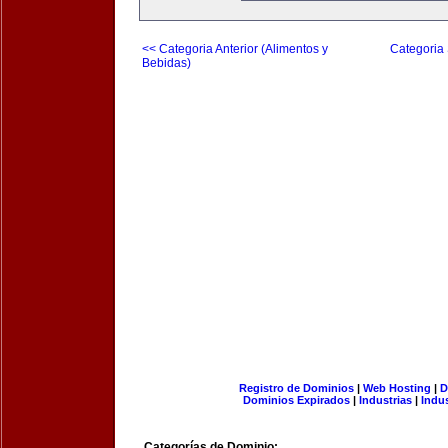
<< Categoria Anterior (Alimentos y
Categoria 
Bebidas)
Registro de Dominios
|
Web Hosting
|
D
Dominios Expirados
|
Industrias
|
Indu
Categorías de Dominio: